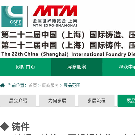
网站首页
展商服务
观众中
当前位置：
首页
>
展商服务
>
展品范围
展会介绍
为何参展
参展流程
展
◆
铸件